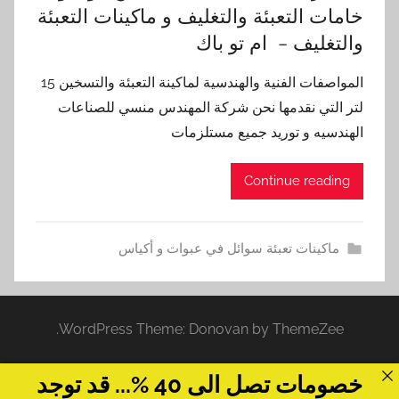
خامات التعبئة والتغليف و ماكينات التعبئة
والتغليف – ام تو باك
المواصفات الفنية والهندسية لماكينة التعبئة والتسخين 15
لتر التي نقدمها نحن شركة المهندس منسي للصناعات
الهندسيه و توريد جميع مستلزمات
Continue reading
ماكينات تعبئة سوائل في عبوات و أكياس
WordPress Theme: Donovan by ThemeZee.
خصومات تصل الى 40 %... قد توجد