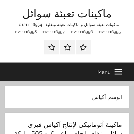
Ski
ماكينات تعبئة سوائل
t
conten
ماكينات تعبئة سوائل و ماكينات تعبئة وتغليف 01211116954 –
01211116955 – 01211116956 – 01211116957 – 01211116958
اتصل
اتـصـل
الرئيسيه
بنا
بـنـا
في
Menu
الفروع
التي
تناسبك
الوسم:
آكياس
ماكينة آتوماتيكي لإنتاج آكياس فيري
سائل منظف لحام رباعي كود 505 ماركة