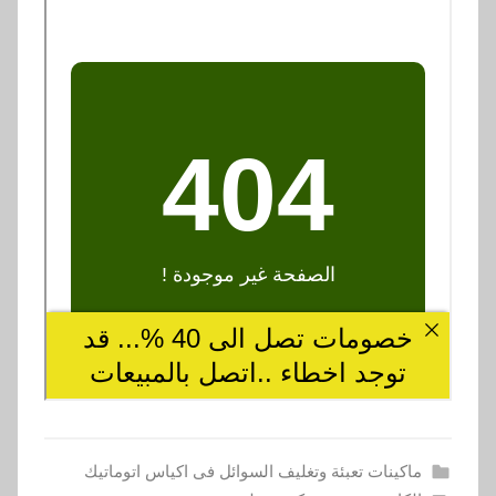
ماكينات تعبئة وتغليف السوائل فى اكياس اتوماتيك