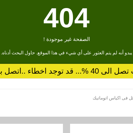
ئل فى اكياس اتوماتيك